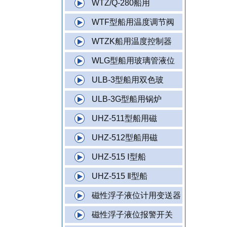
WTZ/Q-280船用
WTF型船用温度调节阀
WTZK船用温度控制器
WLG型船用玻璃管液位
ULB-3型船用双色玻
ULB-3G型船用锅炉
UHZ-511型船用磁
UHZ-512型船用磁
UHZ-515 Ⅰ型船
UHZ-515 Ⅱ型船
磁性浮子液位计用变送器
磁性浮子液位报警开关