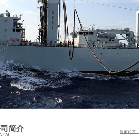
公司简介
当前位置
 TAI