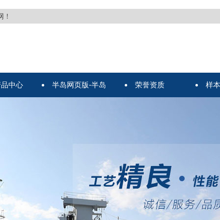
网！
产品中心
半岛网页版-半岛
荣誉资质
样
（中国）·（中国）官
网入口