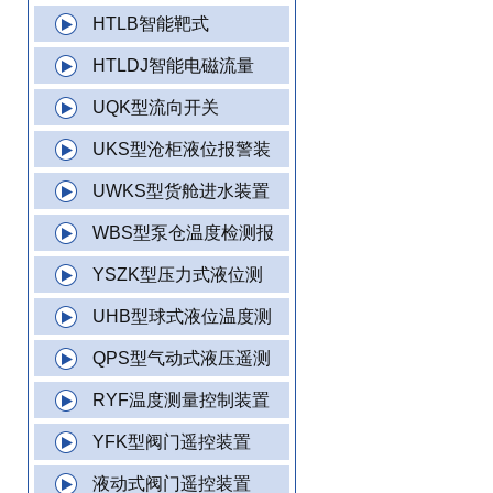
HTLB智能靶式
HTLDJ智能电磁流量
UQK型流向开关
UKS型沧柜液位报警装
UWKS型货舱进水装置
WBS型泵仓温度检测报
YSZK型压力式液位测
UHB型球式液位温度测
QPS型气动式液压遥测
RYF温度测量控制装置
YFK型阀门遥控装置
液动式阀门遥控装置