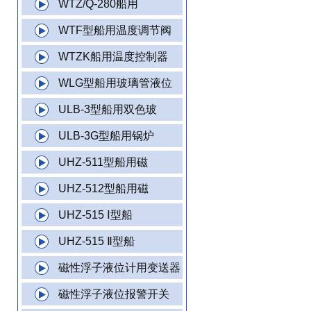
WTZ/Q-280船用
WTF型船用温度调节阀
WTZK船用温度控制器
WLG型船用玻璃管液位
ULB-3型船用双色玻
ULB-3G型船用锅炉
UHZ-511型船用磁
UHZ-512型船用磁
UHZ-515 Ⅰ型船
UHZ-515 Ⅱ型船
磁性浮子液位计用变送器
磁性浮子液位报警开关