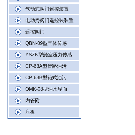
气动式阀门遥控装置
电动势阀门遥控装装置
遥控阀门
QBN-09型气体传感
YSZK型舱室压力传感
CP-63A型管路油污
CP-63B型箱式油污
OMK-08型油水界面
内管附
座板