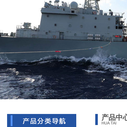
产品中
HUA TAI