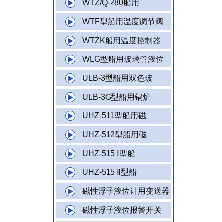
WTZ/Q-280船用
WTF型船用温度调节阀
WTZK船用温度控制器
WLG型船用玻璃管液位
ULB-3型船用双色玻
ULB-3G型船用锅炉
UHZ-511型船用磁
UHZ-512型船用磁
UHZ-515 Ⅰ型船
UHZ-515 Ⅱ型船
磁性浮子液位计用变送器
磁性浮子液位报警开关