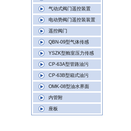
气动式阀门遥控装置
电动势阀门遥控装装置
遥控阀门
QBN-09型气体传感
YSZK型舱室压力传感
CP-63A型管路油污
CP-63B型箱式油污
OMK-08型油水界面
内管附
座板