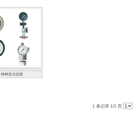
特种压力仪表
1 条记录 1/1 页