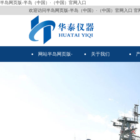
半岛网页版-半岛（中国）·（中国）官网入口
欢迎访问半岛网页版-半岛（中国）·（中国）官网入口 官
网站半岛网页版-
关于我们
半岛（中国）·（中
国）官网入口