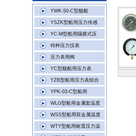
YWK-50-C型舰船
YSZK型船用压力传感
YC-M型船用隔膜式压
特种压力仪表
压力表用阀
YC型舰船用压力表
YZB型船用压力表组合
YPK-03-C型船用
WLG型船用金属套温度
WSS型船用双金属温度
WTY型船用耐震压力温