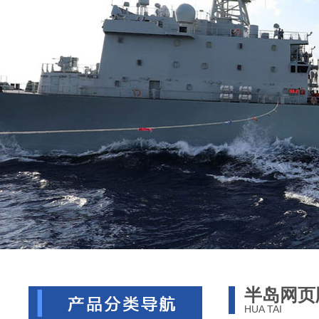
半岛网页
HUA TAI