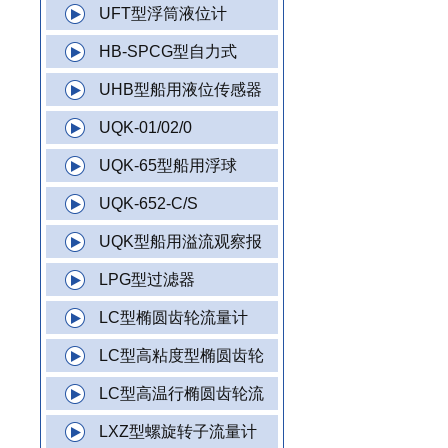
UFT型浮筒液位计
HB-SPCG型自力式
UHB型船用液位传感器
UQK-01/02/0
UQK-65型船用浮球
UQK-652-C/S
UQK型船用溢流观察报
LPG型过滤器
LC型椭圆齿轮流量计
LC型高粘度型椭圆齿轮
LC型高温行椭圆齿轮流
LXZ型螺旋转子流量计