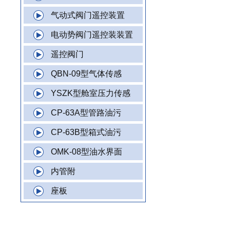
气动式阀门遥控装置
电动势阀门遥控装装置
遥控阀门
QBN-09型气体传感
YSZK型舱室压力传感
CP-63A型管路油污
CP-63B型箱式油污
OMK-08型油水界面
内管附
座板