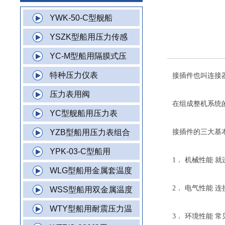
YWK-50-C型舰船
YSZK型船用压力传感
YC-M型船用隔膜式压
特种压力仪表
接插件也叫连接
压力表用阀
在组成整机系统
YC型舰船用压力表
YZB型船用压力表组合
接插件的三大基
YPK-03-C型船用
1． 机械性能
WLG型船用金属套温度
2． 电气性能 
WSS型船用双金属温度
WTY型船用耐震压力温
3． 环境性能 